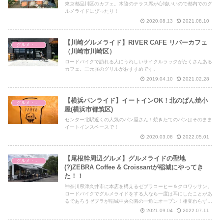
東京都品川区のカフェ。木陰のテラス席が心地いいので都内でのグ
ルメライドにぴったり！
2020.08.13
2021.08.10
【川崎グルメライド】RIVER CAFE リバーカフェ
グルメ・補給ポイント
（川崎市川崎区）
ロードバイクで訪れる人にうれしいサイクルラックがたくさんある
カフェ。三元豚のグリルがおすすめです。
2019.04.10
2021.02.28
【横浜パンライド】イートインOK！北のぱん焼小
グルメ・補給ポイント
屋(横浜市都筑区)
センター北駅近くの人気のパン屋さん！焼きたてのパンはそのまま
イートインスペースで！
2020.03.08
2022.05.01
【尾根幹周辺グルメ】グルメライドの聖地
グルメ・補給ポイント
(?)ZEBRA Coffee & Croissantが稲城にやってき
た！！
神奈川県津久井市に本店を構えるゼブラコーヒー＆クロワッサン。
ロードバイクでグルメライドをする人なら一度は耳にしたことがあ
るであろうゼブラが稲城中央公園の一角にオープン！相変わらずク
ロワッサンが絶品＆ロードバイク乗りにやさしいお店でした！
2021.09.04
2022.07.11