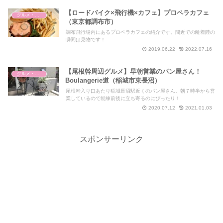
【ロードバイク×飛行機×カフェ】プロペラカフェ
グルメ・補給ポイント
（東京都調布市）
調布飛行場内にあるプロペラカフェの紹介です。間近での離着陸の
瞬間は見物です！
2019.06.22
2022.07.16
【尾根幹周辺グルメ】早朝営業のパン屋さん！
グルメ・補給ポイント
Boulangerie道（稲城市東長沼）
尾根幹入り口あたり稲城長沼駅近くのパン屋さん。朝７時半から営
業しているので朝練前後に立ち寄るのにぴったり！
2020.07.12
2021.01.03
スポンサーリンク