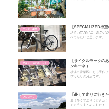
【SPECIALIZED待
グッズ・機材
話題のTARMAC SL7
べてみたいと思います。
【サイクルラックのあるジ
グルメ・補給ポイント
ンキーネ )
横浜市青葉区にある手作り
ぴったりのお店です。
【暑くて走りに行き
プロローグ
夏は暑くて走りに行きたく
る方法をまとめました！