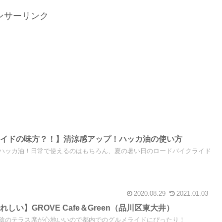
ンサーリンク
ライドの味方？！】清涼感アップ！ハッカ油の使い方
ハッカ油！日常で使えるのはもちろん、夏の暑い日のロードバイクライド
2020.08.29
2021.01.03
しい】GROVE Cafe＆Green（品川区東大井）
陰のテラス席が心地いいので都内でのグルメライドにぴったり！