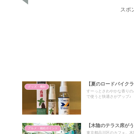
スポ
【夏のロードバイク
グッズ・機材
すーっとさわやかな香りの
で使うと快適さがアップ♪
【木陰のテラス席がうれ
グルメ・補給ポイント
東京都品川区のカフェ。木